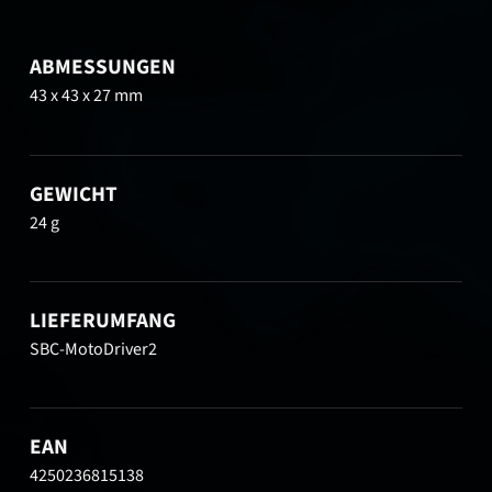
ABMESSUNGEN
43 x 43 x 27 mm
GEWICHT
24 g
LIEFERUMFANG
SBC-MotoDriver2
EAN
4250236815138