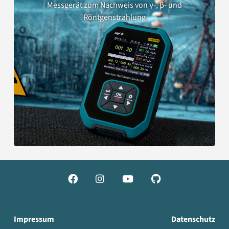
Messgerät zum Nachweis von γ-, β- und
Röntgenstrahlung




Impressum
Datenschutz